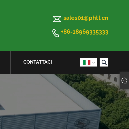

sales01@phtl.cn

+86-18969335333

CONTATTACI
