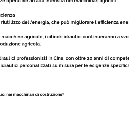
ze operative ad alta intensità dei macchinari agricoli.
ficienza
 riutilizzo dell'energia, che può migliorare l'efficienza en
 macchine agricole, i cilindri idraulici continueranno a s
roduzione agricola.
idraulici professionisti in Cina, con oltre 20 anni di compete
i idraulici personalizzati su misura per le esigenze specific
ulici nei macchinari di costruzione?