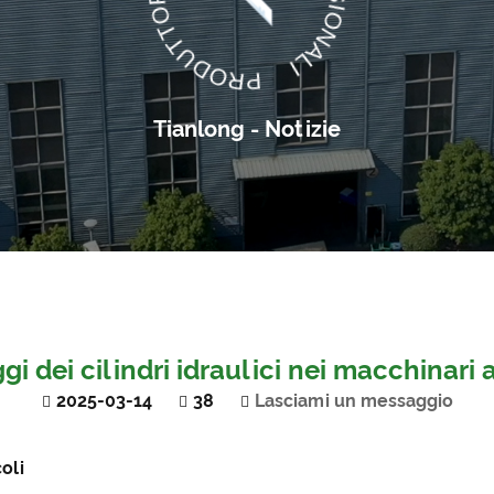
Tianlong - Notizie
i dei cilindri idraulici nei macchinari 
2025-03-14
38
Lasciami un messaggio
coli