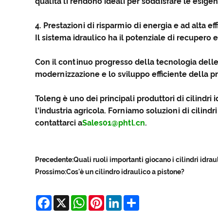
qualità li rendono ideali per soddisfare le esigen
4. Prestazioni di risparmio di energia e ad alta ef
Il sistema idraulico ha il potenziale di recupero e
Con il continuo progresso della tecnologia delle
modernizzazione e lo sviluppo efficiente della p
Toleng è uno dei principali produttori di cilindri 
l'industria agricola. Forniamo soluzioni di cilindr
contattarci a
Sales01@phtl.cn
.
Precedente:
Quali ruoli importanti giocano i cilindri idra
Prossimo:
Cos'è un cilindro idraulico a pistone?
Facebook
X
WhatsApp
Pinterest
LinkedIn
Share