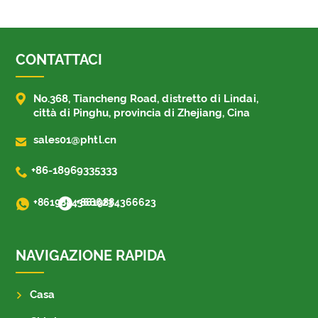
CONTATTACI

No.368, Tiancheng Road, distretto di Lindai,
città di Pinghu, provincia di Zhejiang, Cina

sales01@phtl.cn

+86-18969335333
+8619884366623
+8619884366623
NAVIGAZIONE RAPIDA
Casa