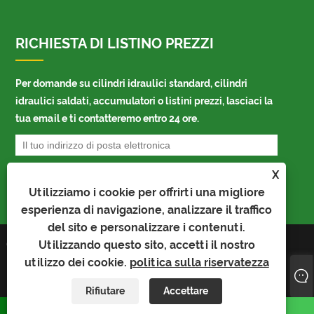
RICHIESTA DI LISTINO PREZZI
Per domande su cilindri idraulici standard, cilindri
idraulici saldati, accumulatori o listini prezzi, lasciaci la
tua email e ti contatteremo entro 24 ore.
X
Utilizziamo i cookie per offrirti una migliore
esperienza di navigazione, analizzare il traffico
del sito e personalizzare i contenuti.
Utilizzando questo sito, accetti il ​​nostro
Copyright © 2026 Pinghu Tianlong Machinery
Manufacturing Co., Ltd. Tutti i diritti riservati.
utilizzo dei cookie.
politica sulla riservatezza
Links
Sitemap
RSS
XML
politica sulla
riservatezza
Rifiutare
Accettare
WhatsApp
E-mail