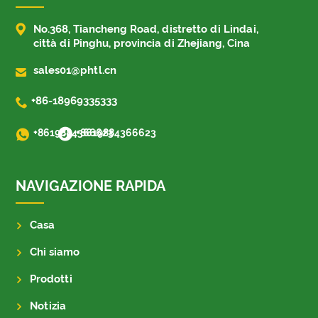

No.368, Tiancheng Road, distretto di Lindai,
città di Pinghu, provincia di Zhejiang, Cina

sales01@phtl.cn

+86-18969335333
+8619884366623
+8619884366623
NAVIGAZIONE RAPIDA
Casa
Chi siamo
Prodotti
Notizia